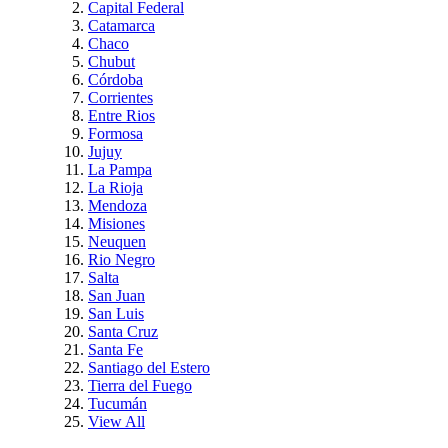
Capital Federal
Catamarca
Chaco
Chubut
Córdoba
Corrientes
Entre Rios
Formosa
Jujuy
La Pampa
La Rioja
Mendoza
Misiones
Neuquen
Rio Negro
Salta
San Juan
San Luis
Santa Cruz
Santa Fe
Santiago del Estero
Tierra del Fuego
Tucumán
View All