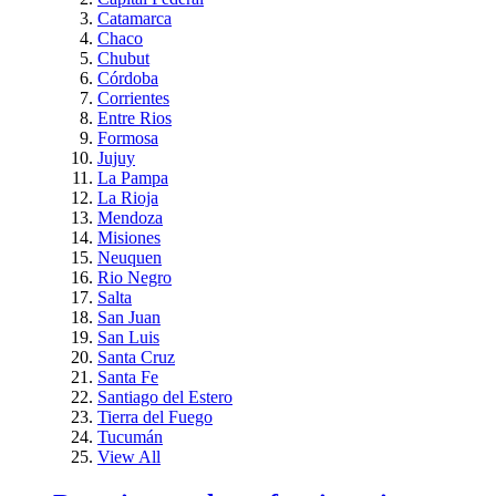
Catamarca
Chaco
Chubut
Córdoba
Corrientes
Entre Rios
Formosa
Jujuy
La Pampa
La Rioja
Mendoza
Misiones
Neuquen
Rio Negro
Salta
San Juan
San Luis
Santa Cruz
Santa Fe
Santiago del Estero
Tierra del Fuego
Tucumán
View All