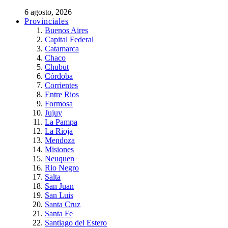
6 agosto, 2026
Provinciales
Buenos Aires
Capital Federal
Catamarca
Chaco
Chubut
Córdoba
Corrientes
Entre Rios
Formosa
Jujuy
La Pampa
La Rioja
Mendoza
Misiones
Neuquen
Rio Negro
Salta
San Juan
San Luis
Santa Cruz
Santa Fe
Santiago del Estero