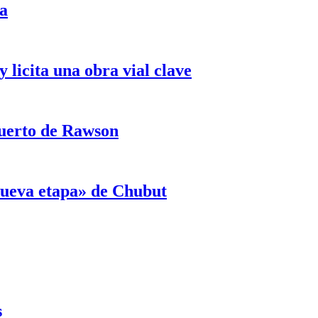
ja
licita una obra vial clave
puerto de Rawson
«nueva etapa» de Chubut
s