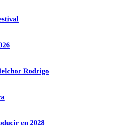
stival
026
 Melchor Rodrigo
ca
oducir en 2028