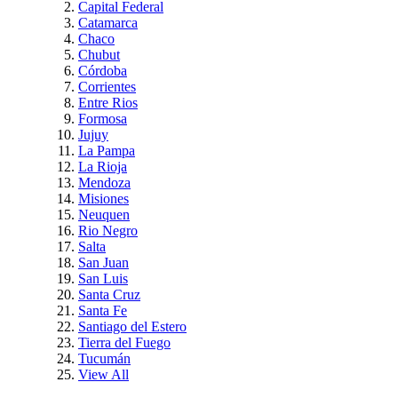
Capital Federal
Catamarca
Chaco
Chubut
Córdoba
Corrientes
Entre Rios
Formosa
Jujuy
La Pampa
La Rioja
Mendoza
Misiones
Neuquen
Rio Negro
Salta
San Juan
San Luis
Santa Cruz
Santa Fe
Santiago del Estero
Tierra del Fuego
Tucumán
View All