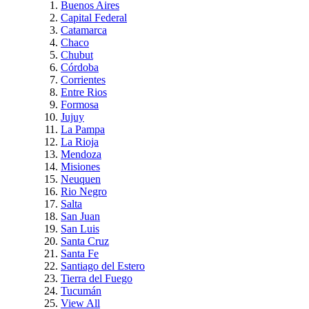
Buenos Aires
Capital Federal
Catamarca
Chaco
Chubut
Córdoba
Corrientes
Entre Rios
Formosa
Jujuy
La Pampa
La Rioja
Mendoza
Misiones
Neuquen
Rio Negro
Salta
San Juan
San Luis
Santa Cruz
Santa Fe
Santiago del Estero
Tierra del Fuego
Tucumán
View All