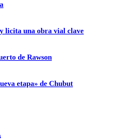
ja
licita una obra vial clave
puerto de Rawson
«nueva etapa» de Chubut
s