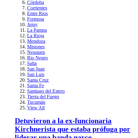
Córdoba
Corrientes
Entre Rios
Formosa
Jujuy
La Pampa
La Rioja
Mendoza
Misiones
Neuquen
Rio Negro
Salta
San Juan
San Luis
Santa Cruz
Santa Fe
Santiago del Estero
Tierra del Fuego
Tucumán
View All
Detuvieron a la ex-funcionaria
Kirchnerista que estaba prófuga por
liderar una banda narco