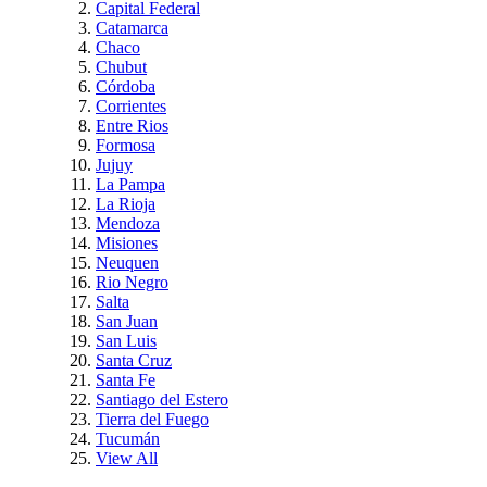
Capital Federal
Catamarca
Chaco
Chubut
Córdoba
Corrientes
Entre Rios
Formosa
Jujuy
La Pampa
La Rioja
Mendoza
Misiones
Neuquen
Rio Negro
Salta
San Juan
San Luis
Santa Cruz
Santa Fe
Santiago del Estero
Tierra del Fuego
Tucumán
View All