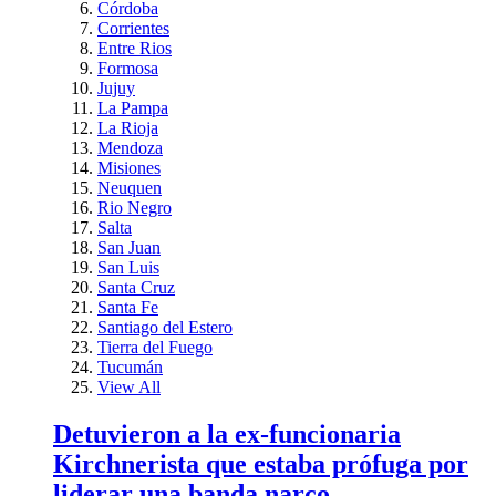
Córdoba
Corrientes
Entre Rios
Formosa
Jujuy
La Pampa
La Rioja
Mendoza
Misiones
Neuquen
Rio Negro
Salta
San Juan
San Luis
Santa Cruz
Santa Fe
Santiago del Estero
Tierra del Fuego
Tucumán
View All
Detuvieron a la ex-funcionaria
Kirchnerista que estaba prófuga por
liderar una banda narco