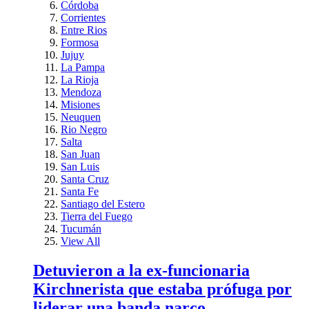
Córdoba
Corrientes
Entre Rios
Formosa
Jujuy
La Pampa
La Rioja
Mendoza
Misiones
Neuquen
Rio Negro
Salta
San Juan
San Luis
Santa Cruz
Santa Fe
Santiago del Estero
Tierra del Fuego
Tucumán
View All
Detuvieron a la ex-funcionaria
Kirchnerista que estaba prófuga por
liderar una banda narco