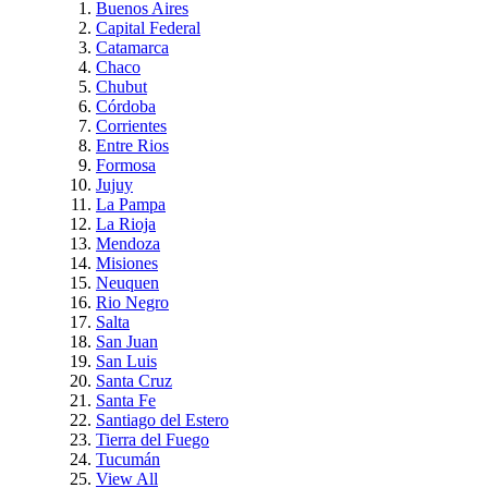
Buenos Aires
Capital Federal
Catamarca
Chaco
Chubut
Córdoba
Corrientes
Entre Rios
Formosa
Jujuy
La Pampa
La Rioja
Mendoza
Misiones
Neuquen
Rio Negro
Salta
San Juan
San Luis
Santa Cruz
Santa Fe
Santiago del Estero
Tierra del Fuego
Tucumán
View All