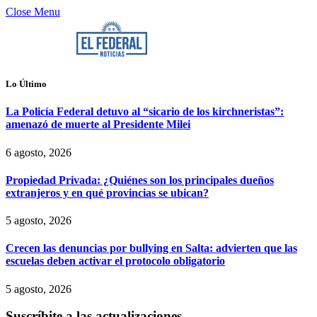
Close Menu
Lo Último
La Policía Federal detuvo al “sicario de los kirchneristas”:
amenazó de muerte al Presidente Milei
6 agosto, 2026
Propiedad Privada: ¿Quiénes son los principales dueños
extranjeros y en qué provincias se ubican?
5 agosto, 2026
Crecen las denuncias por bullying en Salta: advierten que las
escuelas deben activar el protocolo obligatorio
5 agosto, 2026
Suscríbite a las actualizaciones