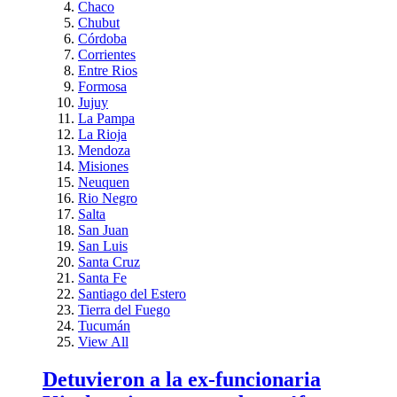
Chaco
Chubut
Córdoba
Corrientes
Entre Rios
Formosa
Jujuy
La Pampa
La Rioja
Mendoza
Misiones
Neuquen
Rio Negro
Salta
San Juan
San Luis
Santa Cruz
Santa Fe
Santiago del Estero
Tierra del Fuego
Tucumán
View All
Detuvieron a la ex-funcionaria