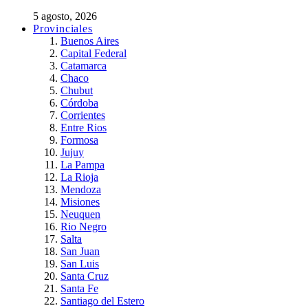
5 agosto, 2026
Provinciales
Buenos Aires
Capital Federal
Catamarca
Chaco
Chubut
Córdoba
Corrientes
Entre Rios
Formosa
Jujuy
La Pampa
La Rioja
Mendoza
Misiones
Neuquen
Rio Negro
Salta
San Juan
San Luis
Santa Cruz
Santa Fe
Santiago del Estero