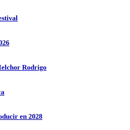
stival
026
 Melchor Rodrigo
ca
oducir en 2028