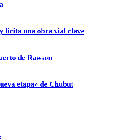
ja
licita una obra vial clave
puerto de Rawson
«nueva etapa» de Chubut
s