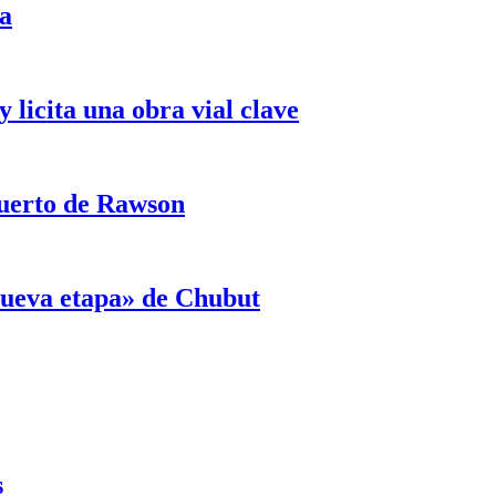
ja
licita una obra vial clave
puerto de Rawson
«nueva etapa» de Chubut
s