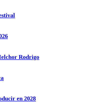
stival
026
 Melchor Rodrigo
ca
oducir en 2028