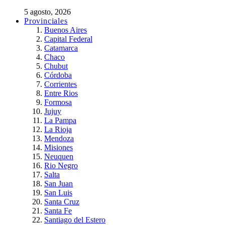
5 agosto, 2026
Provinciales
Buenos Aires
Capital Federal
Catamarca
Chaco
Chubut
Córdoba
Corrientes
Entre Rios
Formosa
Jujuy
La Pampa
La Rioja
Mendoza
Misiones
Neuquen
Rio Negro
Salta
San Juan
San Luis
Santa Cruz
Santa Fe
Santiago del Estero