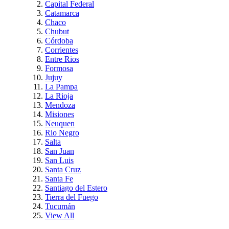
Capital Federal
Catamarca
Chaco
Chubut
Córdoba
Corrientes
Entre Rios
Formosa
Jujuy
La Pampa
La Rioja
Mendoza
Misiones
Neuquen
Rio Negro
Salta
San Juan
San Luis
Santa Cruz
Santa Fe
Santiago del Estero
Tierra del Fuego
Tucumán
View All