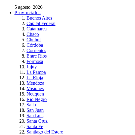
5 agosto, 2026
Provinciales
Buenos Aires
Capital Federal
Catamarca
Chaco
Chubut
Córdoba
Corrientes
Entre Rios
Formosa
Jujuy
La Pampa
La Rioja
Mendoza
Misiones
Neuquen
Rio Negro
Salta
San Juan
San Luis
Santa Cruz
Santa Fe
Santiago del Estero