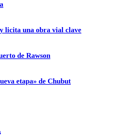
ja
licita una obra vial clave
puerto de Rawson
«nueva etapa» de Chubut
s