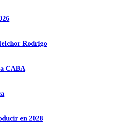
026
 Melchor Rodrigo
e la CABA
ca
oducir en 2028