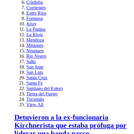
Córdoba
Corrientes
Entre Rios
Formosa
Jujuy
La Pampa
La Rioja
Mendoza
Misiones
Neuquen
Rio Negro
Salta
San Juan
San Luis
Santa Cruz
Santa Fe
Santiago del Estero
Tierra del Fuego
Tucumán
View All
Detuvieron a la ex-funcionaria
Kirchnerista que estaba prófuga por
liderar una banda narco