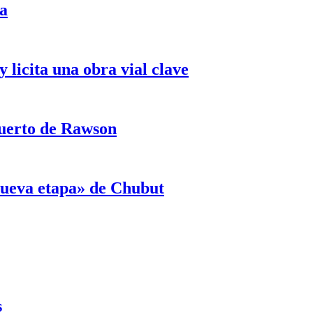
ja
licita una obra vial clave
puerto de Rawson
«nueva etapa» de Chubut
s