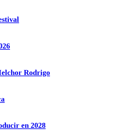
stival
026
 Melchor Rodrigo
ca
oducir en 2028