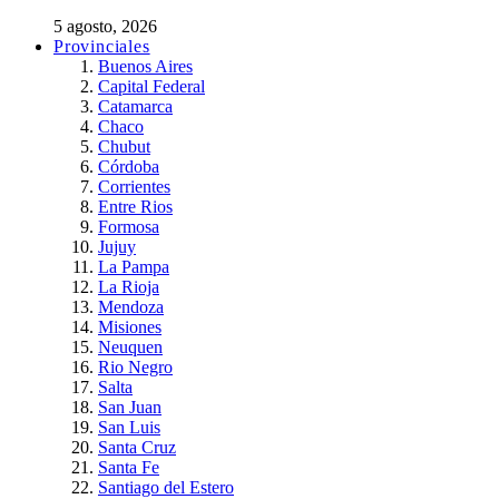
5 agosto, 2026
Provinciales
Buenos Aires
Capital Federal
Catamarca
Chaco
Chubut
Córdoba
Corrientes
Entre Rios
Formosa
Jujuy
La Pampa
La Rioja
Mendoza
Misiones
Neuquen
Rio Negro
Salta
San Juan
San Luis
Santa Cruz
Santa Fe
Santiago del Estero